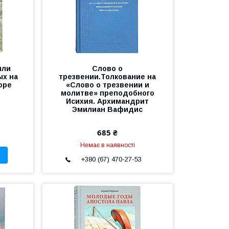
или
Слово о
ых на
трезвении.Толкование на
оре
«Слово о трезвении и
молитве» преподобного
Исихия. Архимандрит
Эмилиан Вафидис
685 ₴
Немає в наявності
+380 (67) 470-27-53