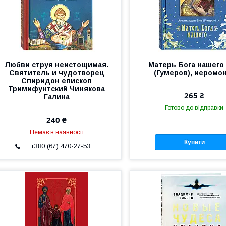
Любви струя неистощимая.
Матерь Бога нашего
Святитель и чудотворец
(Гумеров), иеромо
Спиридон епископ
Тримифунтский Чинякова
265 ₴
Галина
Готово до відправки
240 ₴
Немає в наявності
Купити
+380 (67) 470-27-53