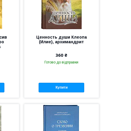
осив
Ценность души Клеопа
ро
(Илие), архимандрит
а
360 ₴
Готово до відправки
Купити