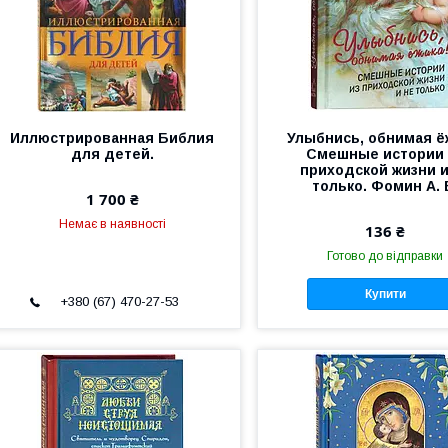
Иллюстрированная Библия
Улыбнись, обнимая ё
для детей.
Смешные истории 
приходской жизни и
только. Фомин А. 
1 700 ₴
Немає в наявності
136 ₴
Готово до відправки
Купити
+380 (67) 470-27-53