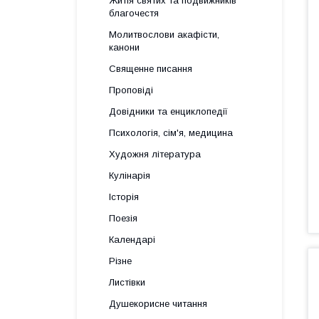
Житія святих та подвижників
благочестя
Молитвослови акафісти,
канони
Священне писання
Проповіді
Довідники та енциклопедії
Психологія, сім'я, медицина
Художня література
Кулінарія
Історія
Поезія
Календарі
Різне
Листівки
Душекорисне читання