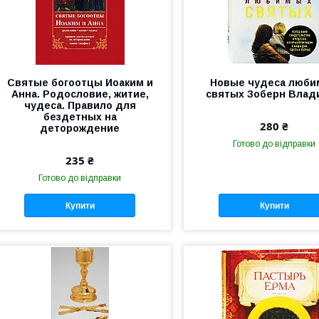
Святые богоотцы Иоаким и
Новые чудеса люб
Анна. Родословие, житие,
святых Зоберн Влад
чудеса. Правило для
бездетных на
280 ₴
деторождение
Готово до відправки
235 ₴
Готово до відправки
Купити
Купити