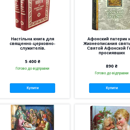
Настільна книга для
Афонский патерик 
священно-церковно-
Жизнеописания свят
служителів.
Святой Афонской Г
просиявших
5 400 ₴
890 ₴
Готово до відправки
Готово до відправки
Купити
Купити