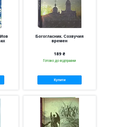
 Иов
Богогласник. Созвучия
нах
времен
189 ₴
Готово до відправки
Купити