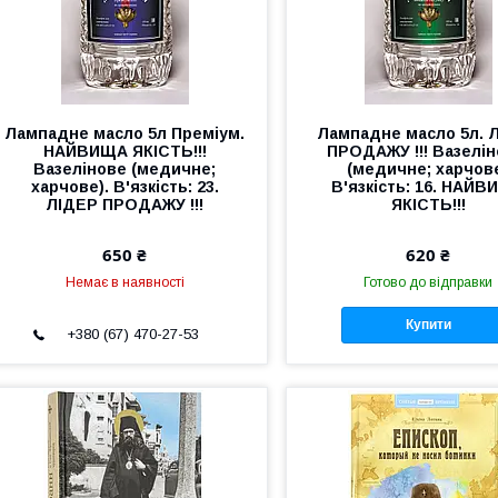
Лампадне масло 5л Преміум.
Лампадне масло 5л. 
НАЙВИЩА ЯКІСТЬ!!!
ПРОДАЖУ !!! Вазелін
Вазелінове (медичне;
(медичне; харчов
харчове). В'язкість: 23.
В'язкість: 16. НАЙ
ЛІДЕР ПРОДАЖУ !!!
ЯКІСТЬ!!!
650 ₴
620 ₴
Немає в наявності
Готово до відправки
Купити
+380 (67) 470-27-53