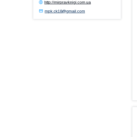
http://mirpravknigi.com.ua
mpk.ck18@gmail.com