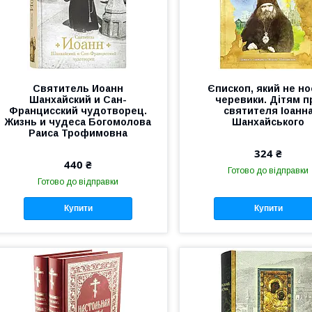
Святитель Иоанн
Єпископ, який не н
Шанхайский и Сан-
черевики. Дітям п
Францисский чудотворец.
святителя Іоанн
Жизнь и чудеса Богомолова
Шанхайського
Раиса Трофимовна
324 ₴
440 ₴
Готово до відправки
Готово до відправки
Купити
Купити