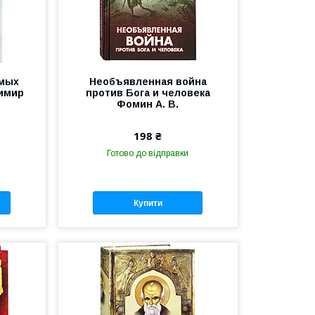
имых
Необъявленная война
имир
против Бога и человека
Фомин А. В.
198 ₴
Готово до відправки
Купити