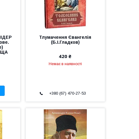
ЛІДЕР
Тлумачення Євангелія
ове.
(Б.І.Гладков)
е)
ВИЩА
420 ₴
Немає в наявності
+380 (67) 470-27-53