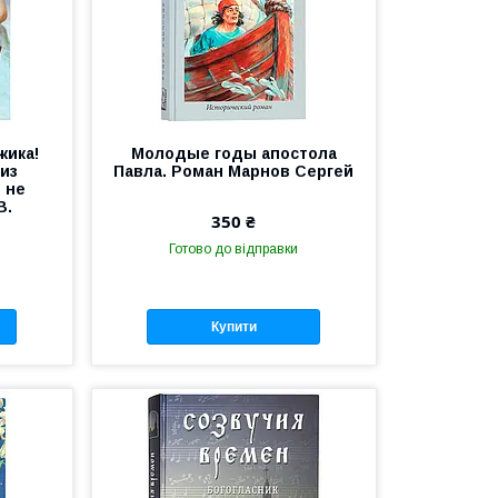
жика!
Молодые годы апостола
из
Павла. Роман Марнов Сергей
 не
В.
350 ₴
Готово до відправки
Купити