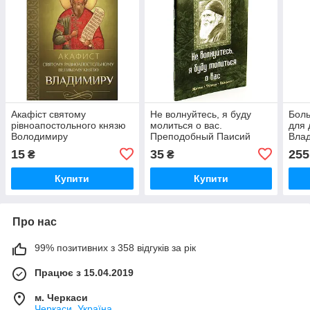
Акафіст святому
Не волнуйтесь, я буду
Боль
рівноапостольного князю
молиться о вас.
для 
Володимиру
Преподобный Паисий
Вла
Святогорец. Житие.
15
35
255
₴
₴
Чудеса. Акафист Старец
Паисий Свят
Купити
Купити
Про нас
99% позитивних з 358 відгуків за рік
Працює з 15.04.2019
м. Черкаси
Черкаси, Україна