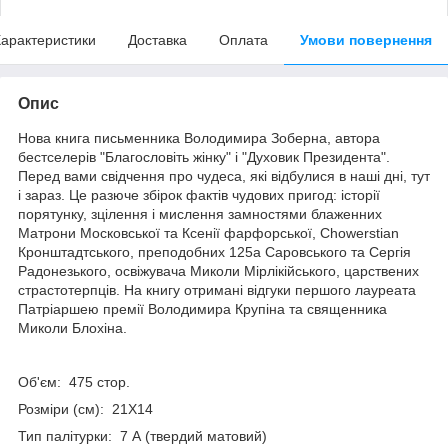
арактеристики
Доставка
Оплата
Умови повернення
Опис
Нова книга письменника Володимира Зоберна, автора
бестселерів "Благословіть жінку" і "Духовик Президента".
Перед вами свідчення про чудеса, які відбулися в наші дні, тут
і зараз. Це разюче збірок фактів чудових пригод: історії
порятунку, зцілення і мислення замностями блаженних
Матрони Московської та Ксенії фарфорської, Chowerstian
Кронштадтського, преподобних 125а Саровського та Сергія
Радонезького, освіжувача Миколи Мірлікійського, царствених
страстотерпців. На книгу отримані відгуки першого лауреата
Патріаршею премії Володимира Крупіна та священника
Миколи Блохіна.
Об'єм: 475 стор.
Розміри (см): 21X14
Тип палітурки: 7 А (твердий матовий)