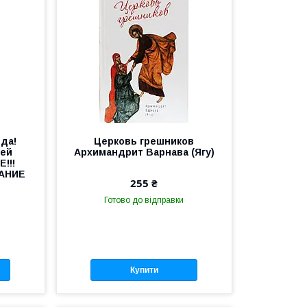
ода!
Церковь грешников
рей
Архимандрит Варнава (Ягу)
!!!
АНИЕ
255 ₴
Готово до відправки
Купити