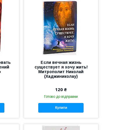
овать
Если вечная жизнь
нений
существует я хочу жить!
о
Митрополит Николай
(Хаджиниколау)
120 ₴
Готово до відправки
Купити