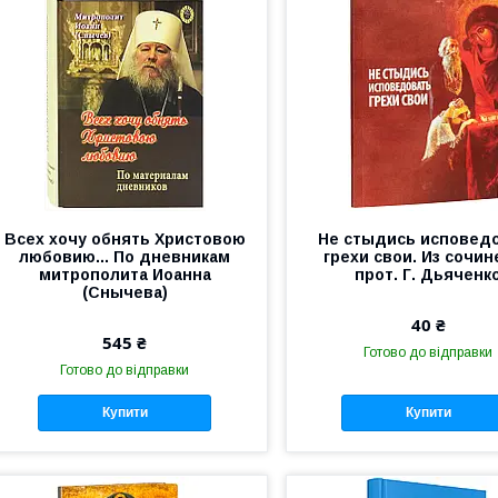
Всех хочу обнять Христовою
Не стыдись исповед
любовию... По дневникам
грехи свои. Из сочи
митрополита Иоанна
прот. Г. Дьяченк
(Снычева)
40 ₴
545 ₴
Готово до відправки
Готово до відправки
Купити
Купити