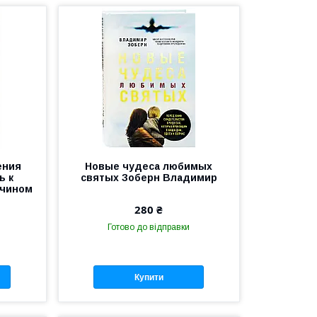
ения
Новые чудеса любимых
ь к
святых Зоберн Владимир
 чином
280 ₴
Готово до відправки
Купити