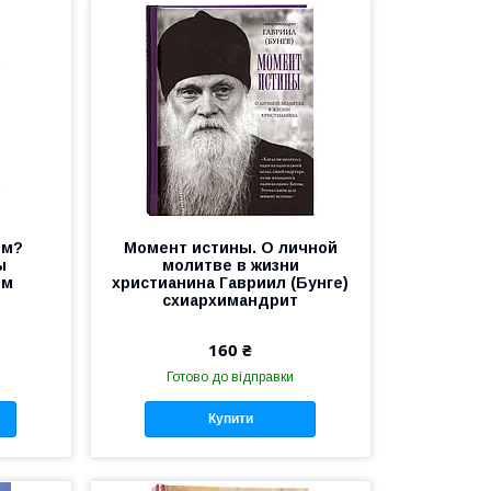
ом?
Момент истины. О личной
ы
молитве в жизни
им
христианина Гавриил (Бунге)
схиархимандрит
160 ₴
Готово до відправки
Купити