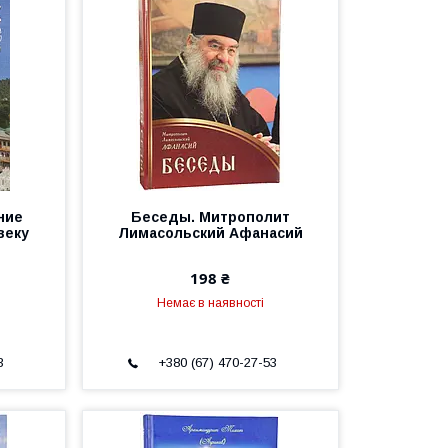
ние
Беседы. Митрополит
веку
Лимасольский Афанасий
198 ₴
Немає в наявності
3
+380 (67) 470-27-53