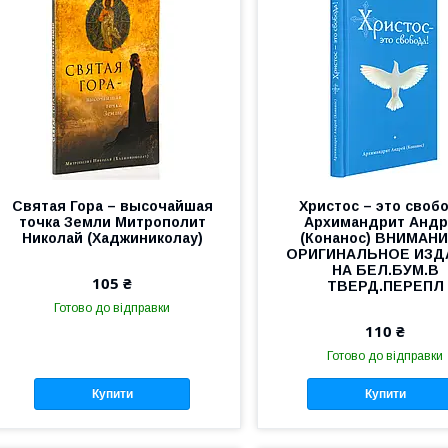
Святая Гора – высочайшая
Христос – это своб
точка Земли Митрополит
Архимандрит Анд
Николай (Хаджиниколау)
(Конанос) ВНИМАНИЕ
ОРИГИНАЛЬНОЕ ИЗД
НА БЕЛ.БУМ.В
105 ₴
ТВЕРД.ПЕРЕПЛ
Готово до відправки
110 ₴
Готово до відправки
Купити
Купити