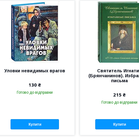
Уловки невидимых врагов
Святитель Игнат
(Брянчанинов). Избр
письма
130 ₴
Готово до відправки
215 ₴
Готово до відправки
Купити
Купити