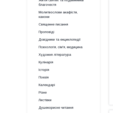
Житія святих та подвижників
благочестя
Молитвослови акафісти,
канони
Священне писання
Проповіді
Довідники та енциклопедії
Психологія, сім'я, медицина
Художня література
Кулінарія
Історія
Поезія
Календарі
Різне
Листівки
Душекорисне читання