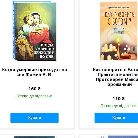
Когда умершие приходят во
Как говорить с Бог
сне Фомин А. В.
Практика молитв
Протоиерей Макс
Горожанкин
160 ₴
Готово до відправки
110 ₴
Готово до відправки
Купити
Купити