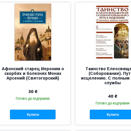
Афонский старец Иероним о
Таинство Елеосвящ
скорбях и болезнях Монах
(Соборование). Пут
Арсений (Святогорский)
исцелению. С полным
службы
30 ₴
40 ₴
Готово до відправки
Готово до відправки
Купити
Купити