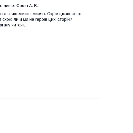
не лише. Фомін А. В.
ття священиків і мирян. Окрім цікавості ці
схожі ли и ми на героїв цих історій?
галу читачів.