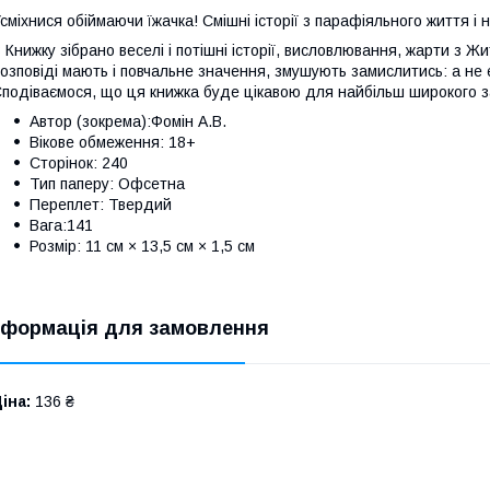
сміхнися обіймаючи їжачка! Смішні історії з парафіяльного життя і 
 Книжку зібрано веселі і потішні історії, висловлювання, жарти з Жи
озповіді мають і повчальне значення, змушують замислитись: а не є 
подіваємося, що ця книжка буде цікавою для найбільш широкого за
Автор (зокрема):Фомін А.В.
Вікове обмеження: 18+
Сторінок: 240
Тип паперу: Офсетна
Переплет: Твердий
Вага:141
Розмір: 11 см × 13,5 см × 1,5 см
нформація для замовлення
іна:
136 ₴