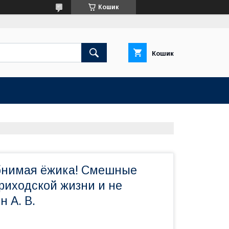
Кошик
Кошик
бнимая ёжика! Смешные
риходской жизни и не
н А. В.