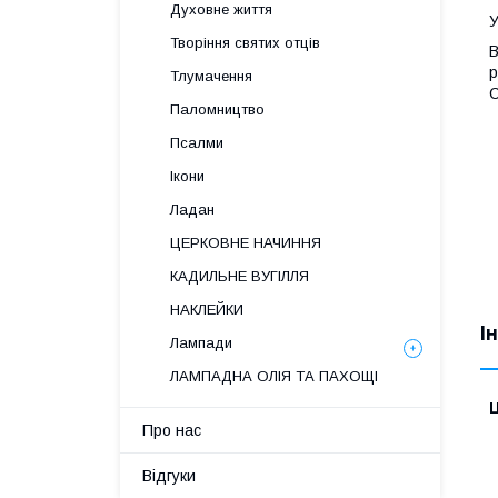
Духовне життя
У
Творіння святих отців
В
р
Тлумачення
С
Паломництво
Псалми
Ікони
Ладан
ЦЕРКОВНЕ НАЧИННЯ
КАДИЛЬНЕ ВУГІЛЛЯ
НАКЛЕЙКИ
І
Лампади
ЛАМПАДНА ОЛІЯ ТА ПАХОЩІ
Ц
Про нас
Відгуки