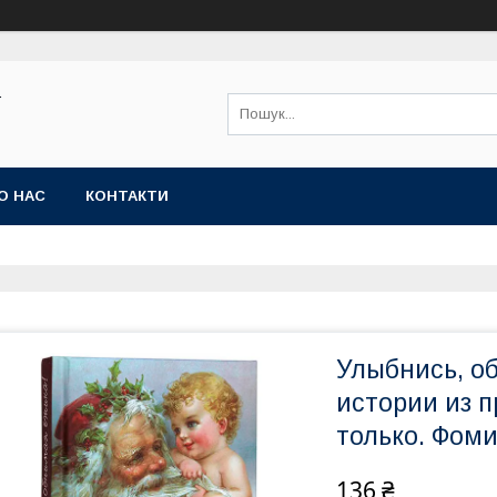
Ї
О НАС
КОНТАКТИ
Улыбнись, о
истории из п
только. Фоми
136 ₴