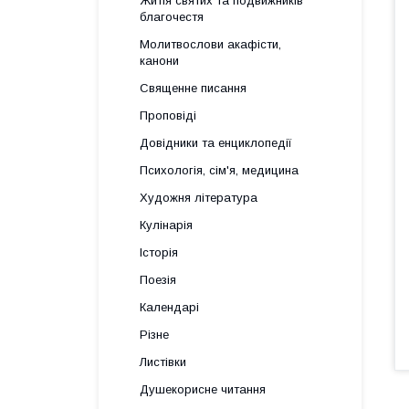
Житія святих та подвижників
благочестя
Молитвослови акафісти,
канони
Священне писання
Проповіді
Довідники та енциклопедії
Психологія, сім'я, медицина
Художня література
Кулінарія
Історія
Поезія
Календарі
Різне
Листівки
Душекорисне читання