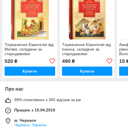
Тлумачення Євангелія від
Тлумачення Євангелія від
Акаф
Матвія, складене за
Іоанна, складене за
рівн
стародавніми
стародавніми
Вол
святоотецькими
святоотцівськими
520
490
15
₴
₴
тлумаченнями Зигабен
тлумаченнями Зигабен
Євфимій, чернець
Євфимій, чернець
Купити
Купити
Про нас
99% позитивних з 365 відгуків за рік
Працює з 15.04.2019
м. Черкаси
Черкаси, Україна