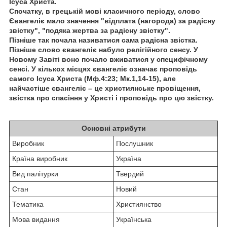
Ісуса Христа.
Спочатку, в грецькій мові класичного періоду, слово
Євангеліє мало значення "відплата (нагорода) за радісну
звістку", "подяка жертва за радісну звістку".
Пізніше так почала називатися сама радісна звістка.
Пізніше слово євангеліє набуло релігійного сенсу. У
Новому Завіті воно почало вживатися у специфічному
сенсі. У кількох місцях євангеліє означає проповідь
самого Ісуса Христа (Мф.4:23; Мк.1,14-15), але
найчастіше євангеліє – це християнське провіщення,
звістка про спасіння у Христі і проповідь про цю звістку.
Основні атрибути
Виробник
Послушник
Країна виробник
Україна
Вид палітурки
Твердий
Стан
Новий
Тематика
Християнство
Мова видання
Українська