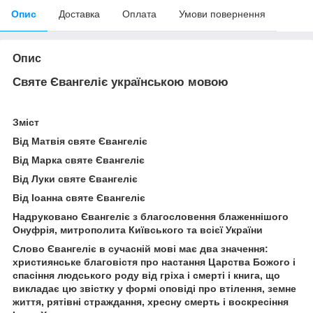
Опис
Доставка
Оплата
Умови повернення
Опис
Святе Євангеліє українською мовою
Зміст
Від Матвія святе Євангеліє
Від Марка святе Євангеліє
Від Луки святе Євангеліє
Від Іоанна святе Євангеліє
Надруковано Євангеліє з благословення блаженнішого
Онуфрія, митрополита Київського та всієї України
Слово Євангеліє в сучасній мові має два значення:
християнське благовістя про настання Царства Божого і
спасіння людського роду від гріха і смерті і книга, що
викладає цю звістку у формі оповіді про втілення, земне
життя, рятівні страждання, хресну смерть і воскресіння