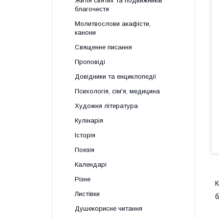
Житія святих та подвижників
благочестя
Молитвослови акафісти,
канони
Священне писання
Проповіді
Довідники та енциклопедії
Психологія, сім'я, медицина
Художня література
Кулінарія
Історія
Поезія
Календарі
Різне
К
Листівки
б
Душекорисне читання