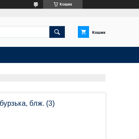
Кошик
Кошик
урзька, блж. (3)