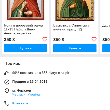
Ікона в дерев'яній рамці
Василисса Єгипетська,
Дарі
11х13 Набір з Днем
ігуменя, прмц. (2)
Ангела, подвійне
тиснення Анастасія
350
350
350
₴
₴
Узорішительниця, св., вмц.
(2)
Купити
Купити
Про нас
99% позитивних з 358 відгуків за рік
Працює з 15.04.2019
м. Черкаси
Черкаси, Україна
Контакти