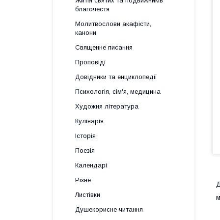
Житія святих та подвижників
благочестя
Молитвослови акафісти,
канони
Священне писання
Проповіді
Довідники та енциклопедії
Психологія, сім'я, медицина
Художня література
Кулінарія
Історія
Поезія
Календарі
Різне
Д
Листівки
м
Душекорисне читання