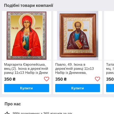
Подібні товари компанії
Маргарита Європейська,
Павло, 49. Ікона в
Таті
вмц.(2). Ікона в дерев'яній
дерев'яній рамці 11х13
мц. 
рамці 11х13 Набір із Днем
Набір із Днемнева,
рамц
Ангела, подвійне
подвійне тиснення
Днем
350
350
350
₴
₴
тиснення
тисн
Купити
Купити
Про нас
99% позитивних з 365 відгуків за рік