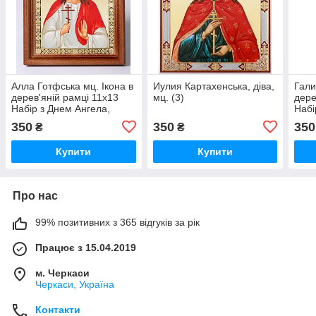
Алла Готфська мц. Ікона в
Иулия Картахенська, діва,
Гали
дерев'яній рамці 11х13
мц. (3)
дере
Набір з Днем Ангела,
Набі
подвійне тиснення
подв
350
350
350
₴
₴
Купити
Купити
Про нас
99% позитивних з 365 відгуків за рік
Працює з 15.04.2019
м. Черкаси
Черкаси, Україна
Контакти