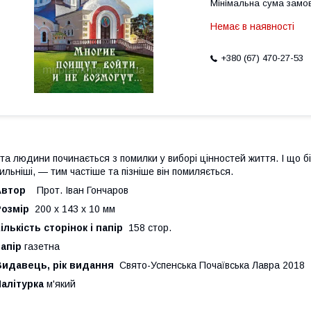
Мінімальна сума замов
Немає в наявності
+380 (67) 470-27-53
та людини починається з помилки у виборі цінностей життя. І що б
ильніші, — тим частіше та пізніше він помиляється.
Автор
Прот. Іван Гончаров
Розмір
200 х 143 х 10 мм
ількість сторінок і папір
158 стор.
апір
газетна
Видавець, рік видання
Свято-Успенська Почаївська Лавра 2018
алітурка
м'який