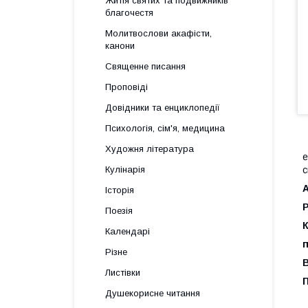
Житія святих та подвижників
благочестя
Молитвослови акафісти,
канони
Священне писання
Проповіді
Довідники та енциклопедії
Психологія, сім'я, медицина
Художня література
е
Кулінарія
с
Історія
Поезія
К
Календарі
п
Різне
Листівки
П
Душекорисне читання