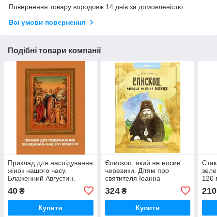
Повернення товару впродовж 14 днів за домовленістю
Всі умови повернення
Подібні товари компанії
Приклад для наслідування
Єпископ, який не носив
Стак
жінок нашого часу.
черевики. Дітям про
зеле
Блаженний Августин.
святителя Іоанна
120 
Сповідь (фрагменти)
Шанхайського
заба
40
324
210
₴
₴
1 гв.
Купити
Купити