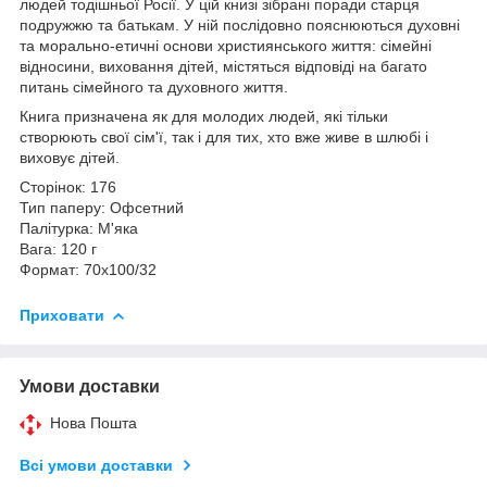
людей тодішньої Росії. У цій книзі зібрані поради старця
подружжю та батькам. У ній послідовно пояснюються духовні
та морально-етичні основи християнського життя: сімейні
відносини, виховання дітей, містяться відповіді на багато
питань сімейного та духовного життя.
Книга призначена як для молодих людей, які тільки
створюють свої сім'ї, так і для тих, хто вже живе в шлюбі і
виховує дітей.
Сторінок: 176
Тип паперу: Офсетний
Палітурка: М'яка
Вага: 120 г
Формат: 70x100/32
Приховати
Умови доставки
Нова Пошта
Всі умови доставки