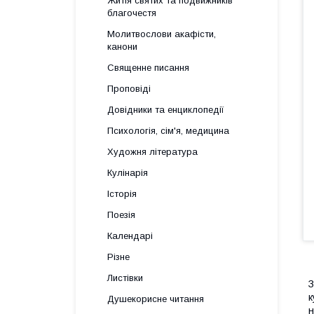
Житія святих та подвижників
благочестя
Молитвослови акафісти,
канони
Священне писання
Проповіді
Довідники та енциклопедії
Психологія, сім'я, медицина
Художня література
Кулінарія
Історія
Поезія
Календарі
Різне
Листівки
З
к
Душекорисне читання
н