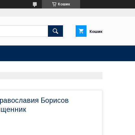
Кошик
Кошик
равославия Борисов
ященник