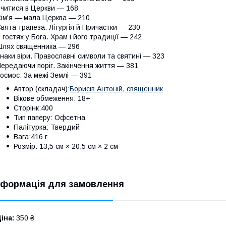
читися в Церкви — 168
ім'я — мала Церква — 210
вята трапеза. Літургія й Причастки — 230
 гостях у Бога. Храм і його традиції — 242
лях священника — 296
наки віри. Православні символи та святині — 323
ередаючи поріг. Закінчення життя — 381
осмос. За межі Землі — 391
Автор (складач):
Борисів Антоній, священник
Вікове обмеження: 18+
Сторінк:400
Тип паперу: Офсетна
Палітурка: Твердий
Вага:416 г
Розмір: 13,5 см × 20,5 см × 2 см
нформація для замовлення
іна:
350 ₴