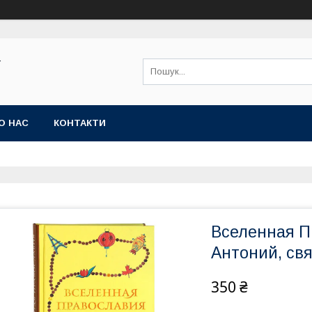
Ї
О НАС
КОНТАКТИ
Вселенная П
Антоний, св
350 ₴