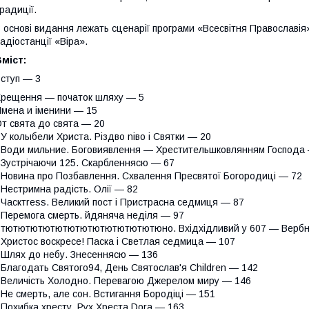
радиції.
 основі видання лежать сценарії програми «Всесвітня Православія»
адіостанції «Віра».
міст:
ступ — 3
рещення — початок шляху — 5
мена и іменини — 15
т свята до свята — 20
 У колыбели Христа. Різдво niво і Святки — 20
 Води мильние. Боговиявлення — Хрестительшковлянням Господа
 Зустрічаючи 125. Скарбленнясю — 67
 Новина про Позбавлення. Схвалення Пресвятої Богородиці — 72
 Нестримна радість. Олії — 82
 Часктress. Великий пост і Пристрасна седмиця — 87
 Перемога смерть. йдяняча неділя — 97
 тютютютютютютютютютютютютюно. Вхідхідливий у 607 — Вербн
 Христос воскресе! Паска і Светлая седмица — 107
 Шлях до небу. Знесеннясю — 136
 Благодать Святого94, День Святослав'я Children — 142
 Величість Холодно. Перевагою Джерелом миру — 146
 Не смерть, але сон. Встигання Бородіці — 151
 Похибка хресту. Рух Хреста Dora — 163