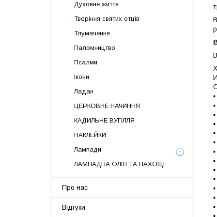
Духовне життя
т
Творіння святих отців
В
р
Тлумачення
В
Паломництво
В
Псалми
Х
Ікони
И
О
Ладан
▪
▪
ЦЕРКОВНЕ НАЧИННЯ
▪
КАДИЛЬНЕ ВУГІЛЛЯ
▪
▪
НАКЛЕЙКИ
▪
Лампади
▪
▪
ЛАМПАДНА ОЛІЯ ТА ПАХОЩІ
▪
▪
Про нас
▪
▪
▪
Відгуки
▪