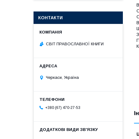
В
С
С
КОНТАКТИ
В
Ш
З
П
СВІТ ПРАВОСЛАВНОЇ КНИГИ
К
Черкаси, Україна
+380 (67) 470-27-53
І
Ц