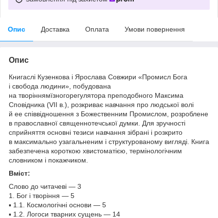
Опис
Доставка
Оплата
Умови повернення
Опис
Книгаслі Кузенкова і Ярослава Совжири «Промисл Бога
і свобода людини», побудована
на творіннямїзногорегулятора преподобного Максима
Сповідника (VII в.), розкриває навчання про людської волі
й ее співвідношення з Божественним Промислом, розроблене
в православної священнотечської думки. Для зручності
сприйняття основні тезиси навчання зібрані і розкрито
в максимально узагальненим і структурованому вигляді. Книга
забезпечена короткою хвистоматією, термінологічним
словником і покажчиком.
Вміст:
Слово до читачеві — 3
1. Бог і творіння — 5
▪ 1.1. Космологічні основи — 5
▪ 1.2. Логоси тварних сущень — 14