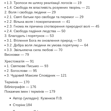
▪ 1.3. Тропоси як шляху реалізації логосів — 19
▪ 1.4. Свобода як властивість розумних творінь — 21
2. Воля і свобода людини — 29
▪ 2.1. Святі батьки про свободи та перемог — 29
▪ 2.2. Вільна воля і покорепачення — 41
▪ 2.3. Гнома як причина спотворення природної волі — 45
▪ 2.4. Свобода падіння людства — 50
3. Благодать і порятунок — 53
▪ 3.1. Втілення Бога як оновлення природ — 53
▪ 3.2. Добра воля людини як умова порятунку — 64
▪ 3.3. Звільняюча сила любові — 70
Висновки — 79
Хрестоматія — 91
▪ 1. Святкове Письмо — 93
▪ 2. Богослови — 95
▪ 3. Чудовий Максим Сповідник — 121
Термінів — 170
Бібліографія — 176
Покажчик імен і термінів — 179
Автор (укладач): Кузенков П.В.
Сторінк:184