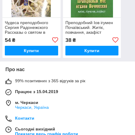
Чудеса преподобного
Преподобний Іов ігумен
Сергия Радонежского
Почаївський. Житіє,
Рассказы о святом в
повчання, акафіст
изложении для детей
54
38
₴
₴
Пименова Елена
Игоревна
Купити
Купити
Про нас
99% позитивних з 365 відгуків за рік
Працює з 15.04.2019
м. Черкаси
Черкаси, Україна
Контакти
Сьогодні вихідний
Показати весь графік роботи